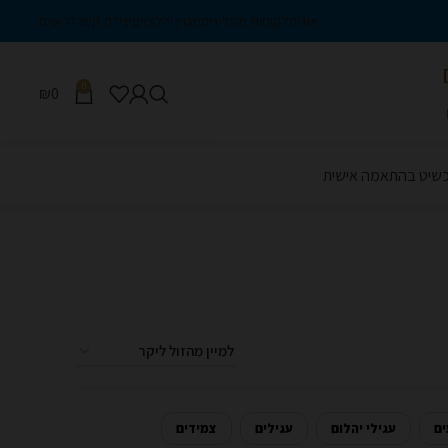
אודות
לקוחות ממליצים
מגזין יהלומים
יצירת קשר
דרושים
0
₪
0
כשיט בהתאמה אישית
ם
עגילי יהלום
עגילים
צמידים