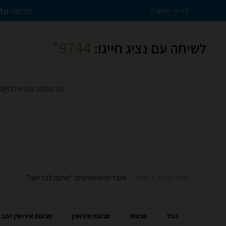
פריסה
עד 36 תשלומים ללא ריבית והצמדה | מש
English
ILS ₪
9744*
לשיחה עם נציג חייגו:
טבעות
טבעות אירוסין
עג
עמוד הבית
חנות
מוצרים המתויגים “מתנה לבריתה”
הכל
טבעות
טבעות אירוסין
טבעות אירוסין זהב 