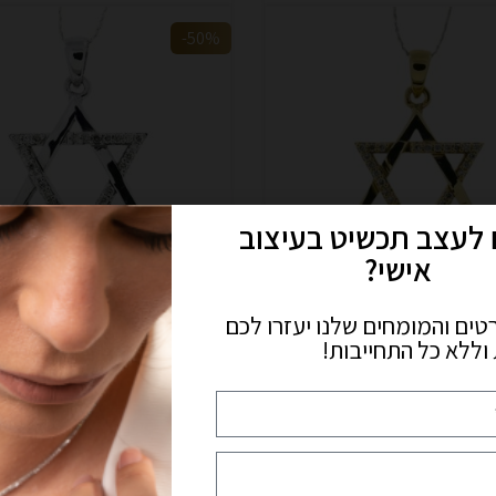
-50%
 לעצב תכשיט בעיצוב
אישי?
תליון מגן דוד משובץ יהלומים 0.20 קראט
טים והמומחים שלנו יעזרו לכם
ראט
זהב לבן 14 קראט
וללא כל התחייבות!
₪
7,320
₪
7,20
₪
14,640
טענו עוד מוצרים