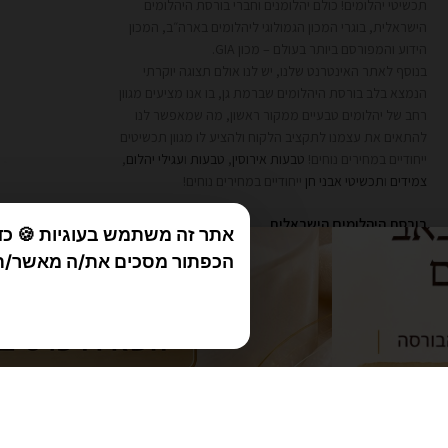
תכשיטי יהלומים! כולם יהלומנים וחברי בורסת היהלומים
הישראלית, בוגרי המכון הגמולוגי ליהלומים בארה״ב, המכון
הידוע והמפורסם ביותר בעולם – מכון GIA.
בנוסף לאתר האינטרנט שלנו, יש לנו אולם תצוגה יוקרתי
הנמצא בלב בורסת היהלומים שברמת גן, בו אנו מציעים מגוון
רחב של יהלומים טבעיים ממקור ראשון, מה שמאפשר לנו
להתאים את עצמנו לתקציב הלקוח ולהציע לו מגוון תכשיטים
ייחודיים במחירים נוחים!
טבעות אירוסין
,
טבעות
ו
עגילי יהלום
,
צמידים
ו
תכשיטי אבני חן
ייחודיים במחירים נוחים!
בורסת היהלומים הישראלית
אתר זה משתמש בעוגיות 🍪 כד
רח׳ תובל 21, קומה 26, חדר 96, רמת גן
הכפתור מסכים את/ה מאשר/ת
073-758-6849
Info@Diamondbourse.co.il
ניווט בWAZE