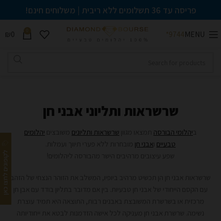
פריסה עד 36 תשלומים ללא ריבית | משלוחים חינם!
0
₪
0
MENU
9744*
השבת את ההבזקים
visibility_off
סמן כותרות
title
צבע רקע
settings
שרשראות ותליוני אבני חן
זום (הקטנה)
zoom_out
זום (הגדלה)
zoom_in
ב
יהלומי הבורסה
תמצאו מגוון
שרשראות ותליונים
משובצים
יהלומים
טבעיים
ו
אבני חן
מובחרות ללא פערי תיווך ועמלות.
הקטנת גופן
remove_circle_outline
לקופונים לחצו כאן
שפע עיצובים מרהיבים הישר מהבורסה ליהלומים!
הגדלת גופן
add_circle_outline
שרשראות אבני חן הן תכשיט מרהיב ביופיו, המשלב את הזוהר הנצחי של הזהב
עם הקסם הייחודי של אבני חן טבעיות. בין אם מדובר בתליון בודד עם אבן חן
גופן קריא
spellcheck
מרכזית או בשרשרת המשובצת באבנים רבות, התוצאה היא תמיד עוצרת
ניגודיות בהירה
נשימה. שרשרת אבני חן מעניקה לכל אישה הזדמנות לבטא את ייחודיותה
brightness_high