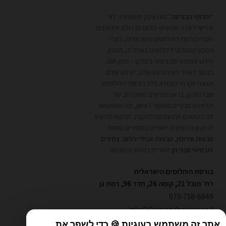
“
יהלומי הבורסה
” הינו עסק משפחתי, דור
שלישי ליצרני תכשיטי יהלומים! כולם יהלומנים
וחברי בורסת היהלומים הישראלית, בוגרי
המכון הגמולוגי ליהלומים בארה״ב, המכון
הידוע והמפורסם ביותר בעולם – מכון GIA.
בנוסף לאתר האינטרנט שלנו, יש לנו אולם
תצוגה יוקרתי הנמצא בלב בורסת היהלומים
שברמת גן, בו אנו מציעים מגוון רחב של
יהלומים טבעיים ממקור ראשון, מה שמאפשר
לנו להתאים את עצמנו לתקציב הלקוח ולהציע
לו מגוון תכשיטים ייחודיים במחירים נוחים!
טבעות אירוסין
,
טבעות
ו
עגילי יהלום
,
צמידים
ו
תכשיטי אבני חן
ייחודיים במחירים נוחים!
בורסת היהלומים הישראלית
רח׳ תובל 21, קומה 26, חדר 96, רמת גן
073-758-6849
Info@Diamondbourse.co.il
אתר זה משתמש בעוגיות 🍪 כדי לשפר את