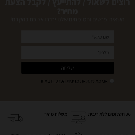
רוצים לשאול / להתייעץ / לקבל הצעת
בטוח וטוב💯
מחיר?
השאירו פרטים והמומחים שלנו יחזרו אליכם בהקדם!
שליחה
אני מאשר.ת את
מדיניות הפרטיות
באתר
36 תשלומים ללא ריבית
משלוח מהיר