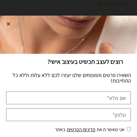
₪
15,450
₪
30,900
-50%
רוצים לעצב תכשיט בעיצוב אישי?
תליון אמרלד ויהלומים, זהב-לבן 14 קראט
השאירו פרטים והמומחים שלנו יעזרו לכם ללא עלות וללא כל
₪
15,760
₪
31,520
התחייבות!
-50%
אני מאשר.ת את
מדיניות הפרטיות
באתר
תליון ספיר ויהלומים זהב-צהוב 14 קראט