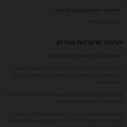
תליון ספיר ויהלומים, זהב צהוב 18 קראט
₪
67,395
₪
134,791
יתרונות שרשראות אבני חן
לשרשראות אבני חן יש מספר יתרונות בולטים:
ראשית, הן מוסיפות נגיעה של צבע ותשוקה לכל הופעה. צבעוניותן העשירה
והמגוונת של אבני החן מאפשרת משחק מרתק עם גוונים שונים ויוצרת מראה
מלא חיים ודינמיות.
שנית, כל אבן חן היא ייחודית. המרקם, הגוון והברק המיוחדים לכל אבן הופכים כל
שרשרת לפריט יחיד ומיוחד במינו, שאין שני לו.
שלישית, שרשראות אבני חן הן דרך נפלאה לשאת קרוב ללב אבן בעלת
משמעות אישית. ישנן אבנים המסמלות חודשי לידה, מזלות או סגולות מיוחדות,