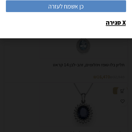
כן אשמח לעזרה
₪
16,209
₪
32,418
X סגירה
-50%
תליון בלו טופז ויהלומים, זהב-לבן 14 קראט
₪
16,470
₪
32,940
-50%