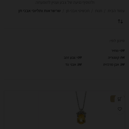
ולהוסיף נגיעה של צבע ועניין להופעתה.
ניגודיות כהה
brightness_low
עמוד הבית
חנות
תכשיטי אבני חן
שרשראות ותליוני אבני חן
הוסף קו תחתון לקישורים
format_underlined
סמן קישורים
font_download
סינון לפי:
לאפס
cached
לפי מחיר
את
כל
תת קטגוריה
לפי צבע זהב
האפשרויות
סוג אבן מרכזית
סוג אבני צד
-50%