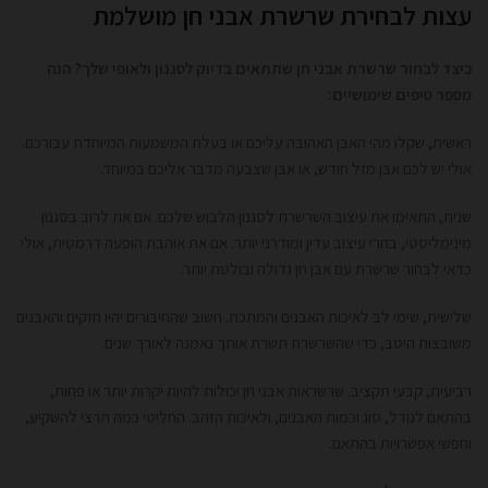
עצות לבחירת שרשרת אבני חן מושלמת
כיצד לבחור שרשרת אבני חן שתתאים בדיוק לסגנון ולאופי שלך? הנה
מספר טיפים שימושיים:
ראשית, שקלו מהי האבן האהובה עליכם או בעלת המשמעות המיוחדת עבורכם.
אולי יש לכם אבן מזל חודש, או אבן שצבעה מדבר אליכם במיוחד.
שנית, התאימו את עיצוב השרשרת לסגנון הלבוש שלכם. אם את לרוב בסגנון
מינימליסטי, בחרי עיצוב עדין ומודרני יותר. אם את אוהבת הופעה דרמטית, אולי
כדאי לבחור שרשרת עם אבן חן גדולה ובולטת יותר.
שלישית, שימי לב לאיכות האבנים והמתכת. חשוב שהחיבורים יהיו חזקים והאבנים
משובצות היטב, כדי שהשרשרת תשרת אותך נאמנה לאורך שנים.
רביעית, קבעי תקציב. שרשראות אבני חן יכולות להיות יקרות יותר או פחות,
בהתאם לגודל, סוג וכמות האבנים, ולאיכות הזהב. החליטי כמה תרצי להשקיע,
וחפשי אפשרויות בהתאם.